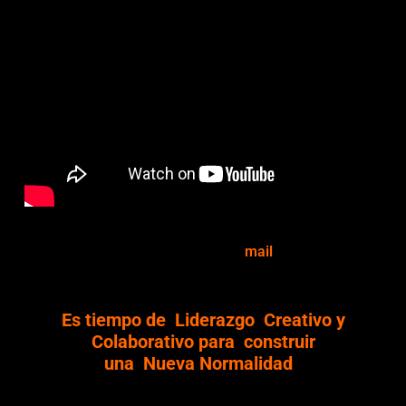
Si quieres participar en nuestro proximo #CafeVirtual,
solo envíame un
mail
Es tiempo de
Liderazgo
Creativo y
Colaborativo
para
construir
una
Nueva
Normalidad