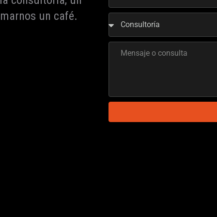
a consultoría, un
omarnos un café.
CONTACTO
Tienda de libros
+56 9 8462 2129
ting