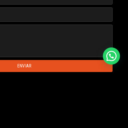
ENVIAR
Regístrate para recibir
contenido exclusivo y
tips
que Warketing no comparte en ningún
otro lugar.