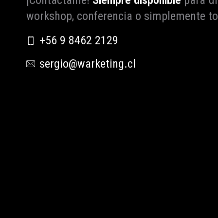
¡Contáctame!
Siempre disponible
para un
workshop, conferencia o simplemente t
+56 9 8462 2129
sergio@warketing.cl
ENLACES RÁPIDOS
Inicio
Sobre mí
Acompañamiento warke