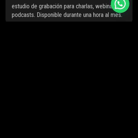
estudio de grabación para charlas, webinars o
podcasts. Disponible durante una hora al mes.
¡CONVIÉRTETE EN UN
WARKETERO!
SUSCRIPCIÓN MENSUAL
Únete a la comunidad más importante de Marketing
y Branding de Chile.