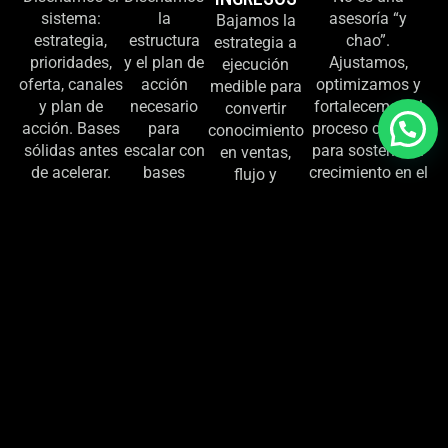
sistema:
la
asesoría “y
Bajamos la
estrategia,
estructura
chao”.
estrategia a
prioridades,
y el plan de
Ajustamos,
ejecución
oferta, canales
acción
optimizamos y
medible para
y plan de
necesario
fortalecemos el
convertir
acción. Bases
para
proceso contigo
conocimiento
sólidas antes
escalar con
para sostener el
en ventas,
de acelerar.
bases
crecimiento en el
flujo y
sólidas.
tiempo.
resultados
reales.