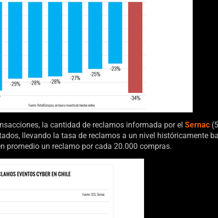
ansacciones, la cantidad de reclamos informada por el
Sernac
(5
os, llevando la tasa de reclamos a un nivel históricamente bajo
 en promedio un reclamo por cada 20.000 compras.