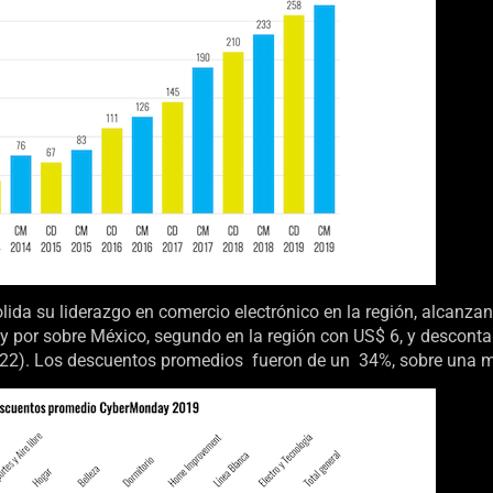
lida su liderazgo en comercio electrónico en la región, alcanza
 por sobre México, segundo en la región con US$ 6, y descontan
22). Los descuentos promedios fueron de un 34%, sobre una m