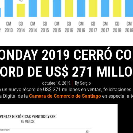
NDAY 2019 CERRÓ C
ORD DE US$ 271 MILL
octubre 10, 2019
By
Sergio
un nuevo récord de US$ 271 millones en ventas, felicitacione
 Digital de la
Camara de Comercio de Santiago
en especial a 